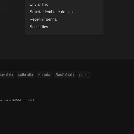
Enviar link
Solicitar lembrete do nick
Redefinir senha
Sugestões
cavalete
salto alto
Karada
Bacilofobia
prazer
ovendo o BDSM no Brasil