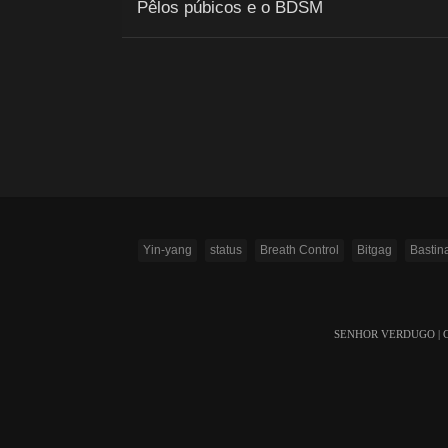
Pêlos púbicos e o BDSM
Yin-yang
status
Breath Control
Bitgag
Bastin
SENHOR VERDUGO | Copyr