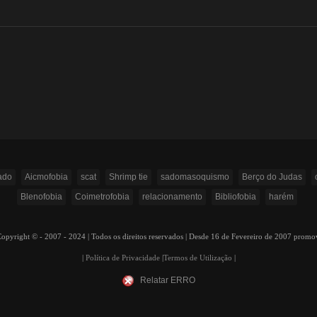
ado
Aicmofobia
scat
Shrimp tie
sadomasoquismo
Berço do Judas
Blenofobia
Coimetrofobia
relacionamento
Bibliofobia
harém
ight © - 2007 - 2024 | Todos os direitos reservados | Desde 16 de Fevereiro de 2007 prom
|
Política de Privacidade
|
Termos de Utilização
|
Relatar ERRO