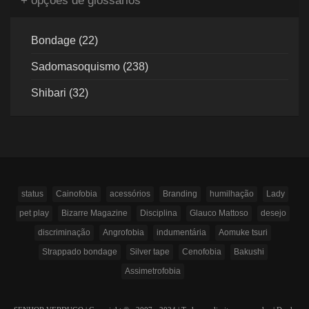
+ opções de glossários
Bondage (22)
Sadomasoquismo (238)
Shibari (32)
status
Cainofobia
acessórios
Branding
humilhação
Lady
pet play
Bizarre Magazine
Disciplina
Glauco Mattoso
desejo
discriminação
Angrofobia
indumentária
Aomuke tsuri
Strappado bondage
Silver tape
Cenofobia
Bakushi
Assimetrofobia