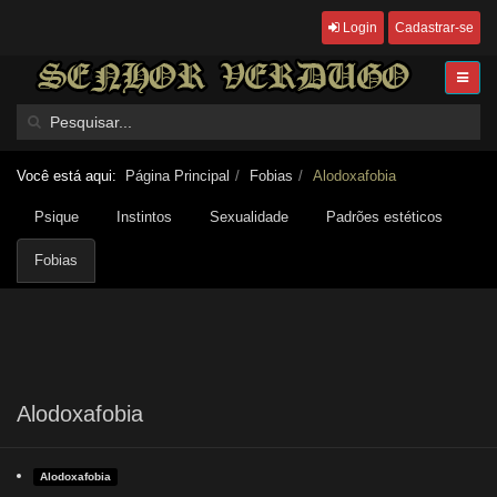
Login
Cadastrar-se
Você está aqui:
Página Principal
Fobias
Alodoxafobia
Psique
Instintos
Sexualidade
Padrões estéticos
Fobias
Alodoxafobia
Alodoxafobia