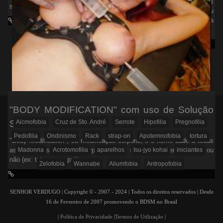
indicar, geralmente entre gays
saber com quem você…
que buscam sexo ocasional ou
praticantes de BDSM na
subcultura do…
"BODY MODIFICATION" com uso de Solução
Salina
Aicmofobia
Cruz de Sto. André
Serrote
Hipofilia
Pregnofilia
Pedofilia
Ondinismo
Rack
strap-on
Apotemnofobia
tortura
"Body Modification", ou modificação corporal, é o nome dado a todas
as alterações feitas no corpo humano, sejam elas permanentes ou
Madonna
Acrotomofilia
aparelhos
Isu-jyo kohai
iniciantes
não (ex: tatuagens, próteses…
Zelofobia
Wannabe
Aliumfobia
Antropofobia
SENHOR VERDUGO | Copyright © - 2007 - 2024 | Todos os direitos reservados | Desde
16 de Fevereiro de 2007 promovendo o BDSM no Brasil
|
Política de Privacidade
|
Termos de Utilização
|