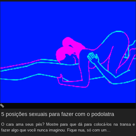
5 posições sexuais para fazer com o podolatra
O cara ama seus pés? Mostre para que dá para colocá-los na transa e
fazer algo que você nunca imaginou. Fique nua, só com um…