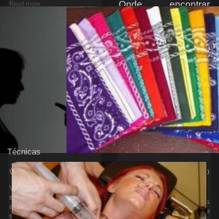
Onde encontrar
Read more
Como lidar com o
parceiros para um
preconceito no meio?
primeiro encontro?
Com indiferença. O preconceito
Aqui no Portal SENHOR
nada mais é do que um
VERDUGO, sempre que
mecanismo de censura. Você
ocorrem encontros reais, eu os
se incomodando com isso só
divulgo na área My Dark Life.
estará fortalecendo a posição
Outro local para você encontrar
do preconceituoso. Dê de
praticantes é no Chat do UOL
ombros e viva sua opção da
na área sadomasoquismo.
melhor maneira possível.
Infelizmente por lá existem
Read more
muitos curiosos que apenas…
Read more
Técnicas
Ciúmes
Código do lenço
(Hanky Code)
Você já se deparou com aquela
situação em que o "TOP" quer
Código do lenço ou código das
as suas senhas das redes
bandanas é uma maneira de
sociais? Quando ele deseja