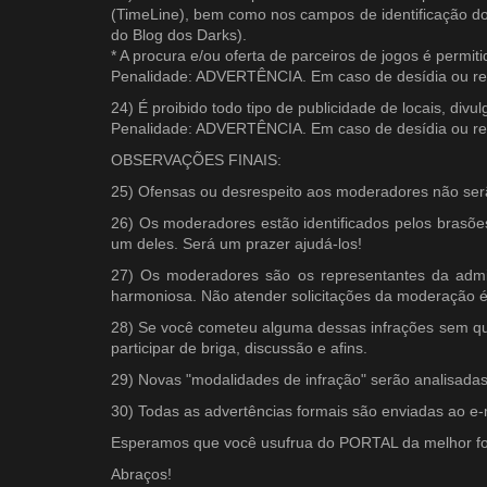
(TimeLine), bem como nos campos de identificação do pe
do Blog dos Darks).
* A procura e/ou oferta de parceiros de jogos é per
Penalidade: ADVERTÊNCIA. Em caso de desídia ou re
24) É proibido todo tipo de publicidade de locais, di
Penalidade: ADVERTÊNCIA. Em caso de desídia ou re
OBSERVAÇÕES FINAIS:
25) Ofensas ou desrespeito aos moderadores não serã
26) Os moderadores estão identificados pelos brasõe
um deles. Será um prazer ajudá-los!
27) Os moderadores são os representantes da admin
harmoniosa. Não atender solicitações da moderação é
28) Se você cometeu alguma dessas infrações sem que
participar de briga, discussão e afins.
29) Novas "modalidades de infração" serão analisadas
30) Todas as advertências formais são enviadas ao e-
Esperamos que você usufrua do PORTAL da melhor fo
Abraços!