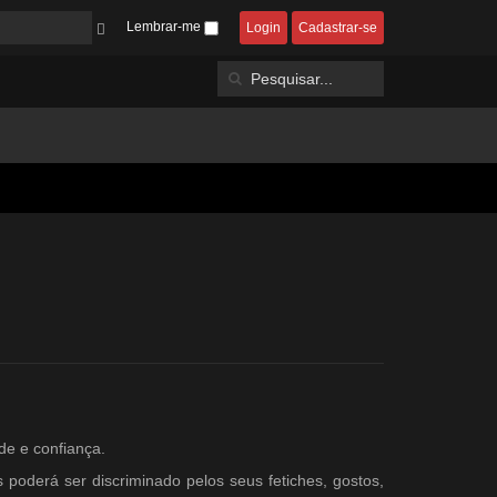
Lembrar-me
Login
Cadastrar-se
de e confiança.
s poderá ser discriminado pelos seus fetiches, gostos,