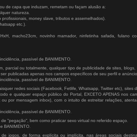
fil ou de capa que induzam, remetam ou façam alusão a:
lquer natureza.
rofissionais, money slave, tributos e assemelhados).
hatsapp etc.).
: HxH, macho23cm, novinho mamador, ninfetinha safada, fulano c
incidência, passível de BANIMENTO.
, parcial ou totalmente, qualquer tipo de publicidade de sites, blogs,
ser publicadas apenas nos campos específicos de seu perfil e anúncios
incidência, passível de BANIMENTO.
quaisquer redes sociais (Facebook, Fetlife, Whatsapp, Twitter etc), sit
m todo e qualquer espaço público do Portal, EXCETO APENAS nos campo
at ou por mensagem inbox), com o intuito de estreitar relações, ate
incidência, passível de BANIMENTO.
de de "pegação", bem como praticar sexo virtual no referido espaço.
l de BANIMENTO.
de jogos, de forma explícita ou implícita, nas áreas sociais desti