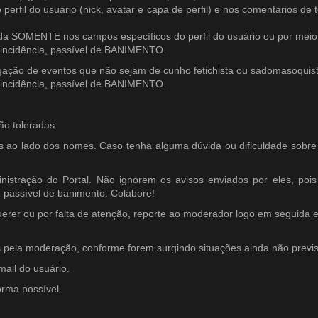
rfil do usuário (nick, avatar e capa de perfil) e nos comentários de 
mitida SOMENTE nos campos específicos do perfil do usuário ou por m
incidência, passível de BANIMENTO.
vulgação de eventos que não sejam de cunho fetichista ou sadomasoquis
incidência, passível de BANIMENTO.
o toleradas.
s ao lado dos nomes. Caso tenha alguma dúvida ou dificuldade sobre o
istração do Portal. Não ignorem os avisos enviados por eles, poi
 passível de banimento. Colabore!
rer ou por falta de atenção, reporte ao moderador logo em seguida 
 pela moderação, conforme forem surgindo situações ainda não previs
mail do usuário.
rma possível.