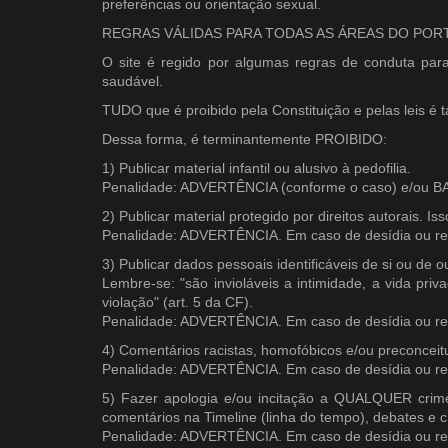
preferências ou orientação sexual.
REGRAS VÁLIDAS PARA TODAS AS ÁREAS DO PORTAL (C
O site é regido por algumas regras de conduta para
saudável.
TUDO que é proibido pela Constituição e pelas leis é 
Dessa forma, é terminantemente PROIBIDO:
1) Publicar material infantil ou alusivo à pedofilia.
Penalidade: ADVERTÊNCIA (conforme o caso) e/ou
2) Publicar material protegido por direitos autorais. I
Penalidade: ADVERTÊNCIA. Em caso de desídia ou re
3) Publicar dados pessoais identificáveis de si ou de o
Lembre-se: "são invioláveis a intimidade, a vida pr
violação" (art. 5 da CF).
Penalidade: ADVERTÊNCIA. Em caso de desídia ou re
4) Comentários racistas, homofóbicos e/ou preconceituo
Penalidade: ADVERTÊNCIA. Em caso de desídia ou re
5) Fazer apologia e/ou incitação a QUALQUER crime 
comentários na Timeline (linha do tempo), debates e c
Penalidade: ADVERTÊNCIA. Em caso de desídia ou re