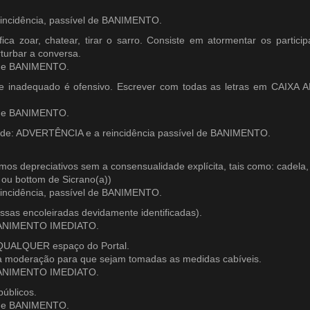
incidência, passível de BANIMENTO.
nifica zoar, chatear, tirar o sarro. Consiste em atormentar os part
turbar a conversa.
l de BANIMENTO.
 de inadequado é ofensivo. Escrever com todas as letras em CAIXA 
l de BANIMENTO.
idade: ADVERTÊNCIA e a reincidência passível de BANIMENTO.
mos depreciativos sem a consensualidade explícita, tais como: cadela, 
 ou bottom de Sicrano(a))
incidência, passível de BANIMENTO.
ssas encoleiradas devidamente identificadas).
 BANIMENTO IMEDIATO.
em QUALQUER espaço do Portal.
a moderação para que sejam tomadas as medidas cabíveis.
 BANIMENTO IMEDIATO.
úblicos.
l de BANIMENTO.