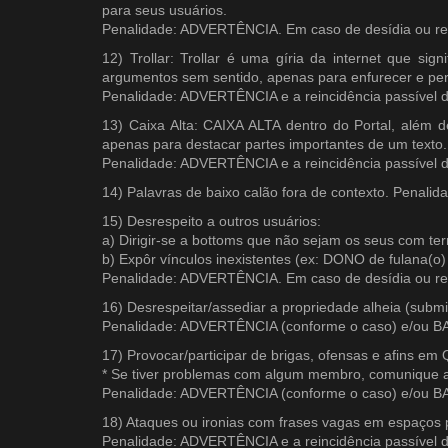
para seus usuários.
Penalidade: ADVERTÊNCIA. Em caso de desídia ou re
12) Trollar: Trollar é uma gíria da internet que sig
argumentos sem sentido, apenas para enfurecer e per
Penalidade: ADVERTÊNCIA e a reincidência passíve
13) Caixa Alta: CAIXA ALTA dentro do Portal, além
apenas para destacar partes importantes de um texto.
Penalidade: ADVERTÊNCIA e a reincidência passíve
14) Palavras de baixo calão fora de contexto. Penal
15) Desrespeito a outros usuários:
a) Dirigir-se a bottoms que não sejam os seus com ter
b) Expôr vínculos inexistentes (ex: DONO de fulana(o)
Penalidade: ADVERTÊNCIA. Em caso de desídia ou re
16) Desrespeitar/assediar a propriedade alheia (submi
Penalidade: ADVERTÊNCIA (conforme o caso) e/ou
17) Provocar/participar de brigas, ofensas e afins 
* Se tiver problemas com algum membro, comunique 
Penalidade: ADVERTÊNCIA (conforme o caso) e/ou
18) Ataques ou ironias com frases vagas em espaços p
Penalidade: ADVERTÊNCIA e a reincidência passíve