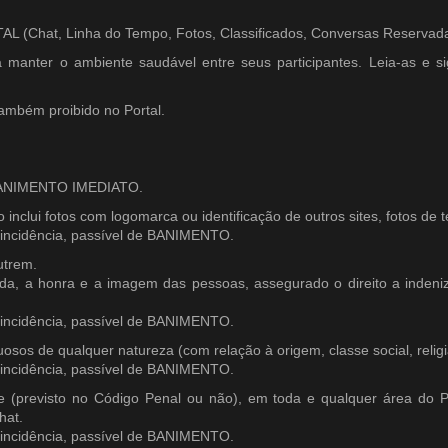
hat, Linha do Tempo, Fotos, Classificados, Conversas Reservada
 manter o ambiente saudável entre seus participantes. Leia-as e 
também proibido no Portal.
 BANIMENTO IMEDIATO.
sso inclui fotos com logomarca ou identificação de outros sites, fotos de
incidência, passível de BANIMENTO.
utrem.
ivada, a honra e a imagem das pessoas, assegurado o direito a inden
incidência, passível de BANIMENTO.
sos de qualquer natureza (com relação à origem, classe social, religião
incidência, passível de BANIMENTO.
(previsto no Código Penal ou não), em toda e qualquer área do Por
hat.
incidência, passível de BANIMENTO.