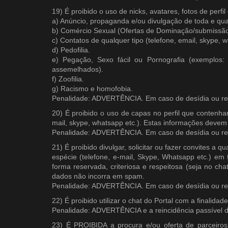
19) É proibido o uso de nicks, avatares, fotos de per
a) Anúncio, propaganda e/ou divulgação de toda e qua
b) Comércio Sexual (Ofertas de Dominação/submissão p
c) Contatos de qualquer tipo (telefone, email, skype, w
d) Pedofilia.
e) Pegação, Sexo fácil ou Pornografia (exemplos
assemelhad​os).
f) Zoofilia.
g) Racismo e homofobia.
Penalidade: ADVERTÊNCIA. Em caso de desídia ou re
20) É proibido o uso de capas no perfil que contenham
mail, skype, whatsapp etc.). Estas informações devem 
Penalidade: ADVERTÊNCIA. Em caso de desídia ou re
21) É proibido divulgar, solicitar ou fazer convites a 
espécie (telefone, e-mail, Skype, Whatsapp etc.) e
forma reservada, criteriosa e respeitosa (seja no ch
dados não incorra em spam.
Penalidade: ADVERTÊNCIA. Em caso de desídia ou re
22) É proibido utilizar o chat do Portal com a finalida
Penalidade: ADVERTÊNCIA e a reincidência passíve
23) É PROIBIDA a procura e/ou oferta de parceiros 