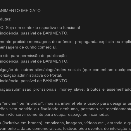
 BANIMENTO IMEDIATO.
dutas:
. Seja em contexto esportivo ou funcional.
incidência, passível de BANIMENTO.
ente proibido mensagens de anúncio, propaganda explícita ou implíc
 mensagem de cunho comercial.
o site para permissão de publicação.
incidência, passível de BANIMENTO.
lgação de outros sites/blogs/redes sociais (que contenham qualquer 
rização administrativa do Portal.
incidência, passível de BANIMENTO.
ão/submissão profissionais, money slave, tributos e assemelhados
 "encher" ou "inundar", mas na internet ele é usado para designar um
ações sem sentido ou finalidade nenhuma, postando-se repetidament
bém vão servir somente para ocupar espaço ou incomodar.
inclusive em branco), emoticons, imagens, vídeos etc., em toda e qua
usivamente a datas comemorativas, festivas e/ou eventos de interação 