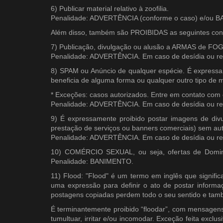
6) Publicar material relativo à zoofilia.
Penalidade: ADVERTÊNCIA (conforme o caso) e/ou
Além disso, também são PROIBIDAS as seguintes con
7) Publicação, divulgação ou alusão a ARMAS de FOGO
Penalidade: ADVERTÊNCIA. Em caso de desídia ou re
8) SPAM ou Anúncio de qualquer espécie. É expressam
beneficia de alguma forma ou qualquer outro tipo de
* Exceções: casos autorizados. Entre em contato com 
Penalidade: ADVERTÊNCIA. Em caso de desídia ou re
9) É expressamente proibido postar imagens de divu
prestação de serviços ou banners comerciais) sem auto
Penalidade: ADVERTÊNCIA. Em caso de desídia ou re
10) COMÉRCIO SEXUAL, ou seja, ofertas de Dominaç
Penalidade: BANIMENTO.
11) Flood: "Flood" é um termo em inglês que significa
uma expressão para definir o ato de postar inform
postagens copiadas perdem todo o seu sentido e tam
É terminantemente proibido “floodar”, com mensagens (
tumultuar, irritar e/ou incomodar. Exceção feita excl