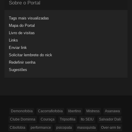
Sobre o Portal
Tags mais visualizadas
Mapa do Portal
Livro de visitas
Links
Enviar link
Solicitar lembrete do nick
Redefinir senha
Sugestões
Demonofobia
Cacorrafiofobia
libertino
Mistress
Asanawa
Clube Dominna
Couraça
Tripsofilia
Ito SEIU
Salvador Dali
Cibofobia
performance
psicopata
masoquista
Over-arm tie