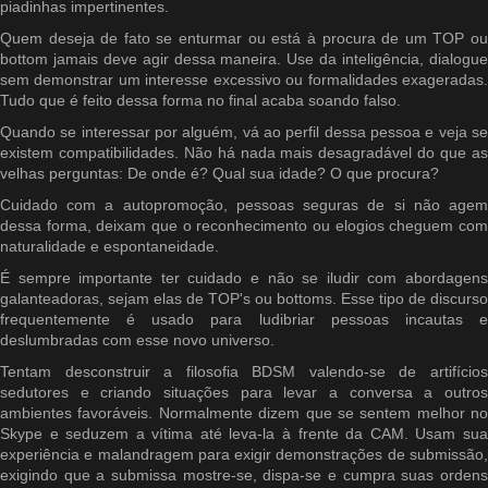
piadinhas impertinentes.
Quem deseja de fato se enturmar ou está à procura de um TOP ou
bottom jamais deve agir dessa maneira. Use da inteligência, dialogue
sem demonstrar um interesse excessivo ou formalidades exageradas.
Tudo que é feito dessa forma no final acaba soando falso.
Quando se interessar por alguém, vá ao perfil dessa pessoa e veja se
existem compatibilidades. Não há nada mais desagradável do que as
velhas perguntas: De onde é? Qual sua idade? O que procura?
Cuidado com a autopromoção, pessoas seguras de si não agem
dessa forma, deixam que o reconhecimento ou elogios cheguem com
naturalidade e espontaneidade.
É sempre importante ter cuidado e não se iludir com abordagens
galanteadoras, sejam elas de TOP's ou bottoms. Esse tipo de discurso
frequentemente é usado para ludibriar pessoas incautas e
deslumbradas com esse novo universo.
Tentam desconstruir a filosofia BDSM valendo-se de artifícios
sedutores e criando situações para levar a conversa a outros
ambientes favoráveis. Normalmente dizem que se sentem melhor no
Skype e seduzem a vítima até leva-la à frente da CAM. Usam sua
experiência e malandragem para exigir demonstrações de submissão,
exigindo que a submissa mostre-se, dispa-se e cumpra suas ordens