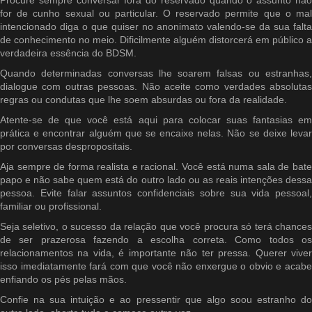
Procure sempre conversar fora do reservado quando o assunto não
for de cunho sexual ou particular. O reservado permite que o mal
intencionado diga o que quiser no anonimato valendo-se da sua falta
de conhecimento no meio. Dificilmente alguém distorcerá em público a
verdadeira essência do BDSM.
Quando determinadas conversas lhe soarem falsas ou estranhas,
dialogue com outras pessoas. Não aceite como verdades absolutas
regras ou condutas que lhe soem absurdas ou fora da realidade.
Atente-se de que você está aqui para colocar suas fantasias em
prática e encontrar alguém que se encaixe nelas. Não se deixe levar
por conversas despropositais.
Aja sempre de forma realista e racional. Você está numa sala de bate
papo e não sabe quem está do outro lado ou as reais intenções dessa
pessoa. Evite falar assuntos confidenciais sobre sua vida pessoal,
familiar ou profissional.
Seja seletivo, o sucesso da relação que você procura só terá chances
de ser prazerosa fazendo a escolha correta. Como todos os
relacionamentos na vida, é importante não ter pressa. Querer viver
isso imediatamente fará com que você não enxergue o obvio e acabe
enfiando os pés pelas mãos.
Confie na sua intuição e ao pressentir que algo soou estranho do