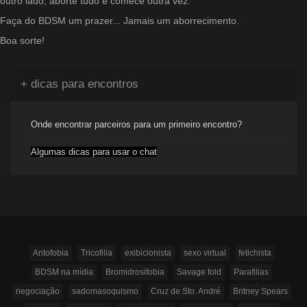
outro lado, aborte tudo e comece outra vez.
Faça do BDSM um prazer... Jamais um aborrecimento.
Boa sorte!
+ dicas para encontros
Onde encontrar parceiros para um primeiro encontro?
Algumas dicas para usar o chat
Antofobia
Tricofilia
exibicionista
sexo virtual
fetichista
BDSM na mídia
Bromidrosifobia
Savage fold
Parafilias
negociação
sadomasoquismo
Cruz de Sto. André
Britney Spears