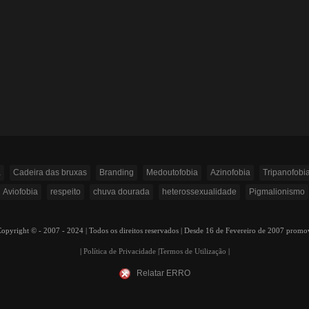
a
Cadeira das bruxas
Branding
Medoutofobia
Azinofobia
Tripanofobi
Aviofobia
respeito
chuva dourada
heterossexualidade
Pigmalionismo
ight © - 2007 - 2024 | Todos os direitos reservados | Desde 16 de Fevereiro de 2007 prom
|
Política de Privacidade
|
Termos de Utilização
|
Relatar ERRO