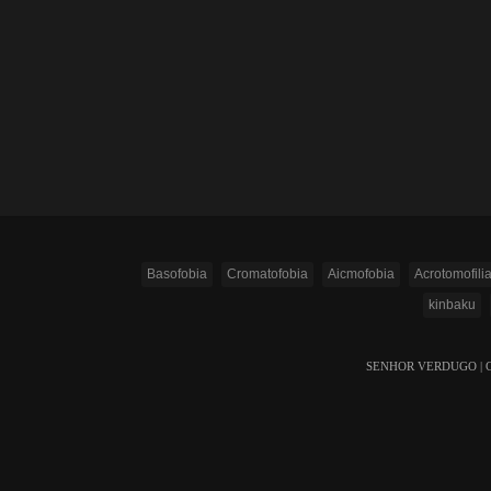
Basofobia
Cromatofobia
Aicmofobia
Acrotomofili
kinbaku
SENHOR VERDUGO | Copyr