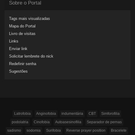
Sobre o Portal
Tags mais visualizadas
Mapa do Portal
Livro de visitas
Links
Enviar link
Solicitar lembrete do nick
Redefinir senha
Sugestões
Latrofobia
Anginofobia
indumentária
CBT
Simforofilia
podolatria
Cinofobia
Autoasesinofilia
Separador de pernas
sadismo
sodomia
Surifobia
Reverse prayer position
Bracelete