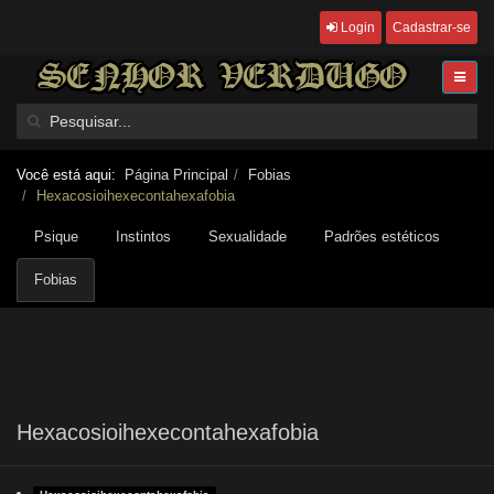
Login
Cadastrar-se
Você está aqui:
Página Principal
Fobias
Hexacosioihexecontahexafobia
Psique
Instintos
Sexualidade
Padrões estéticos
Fobias
Hexacosioihexecontahexafobia