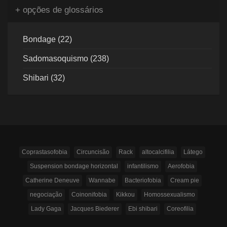
+ opções de glossários
Bondage (22)
Sadomasoquismo (238)
Shibari (32)
Coprastasofobia
Circuncisão
Rack
altocalcifilia
Látego
Suspension bondage horizontal
infantilismo
Aerofobia
Catherine Deneuve
Wannabe
Bacteriofobia
Cream pie
negociação
Coinonifobia
Kikkou
Homossexualismo
Lady Gaga
Jacques Biederer
Ebi shibari
Coreofilia