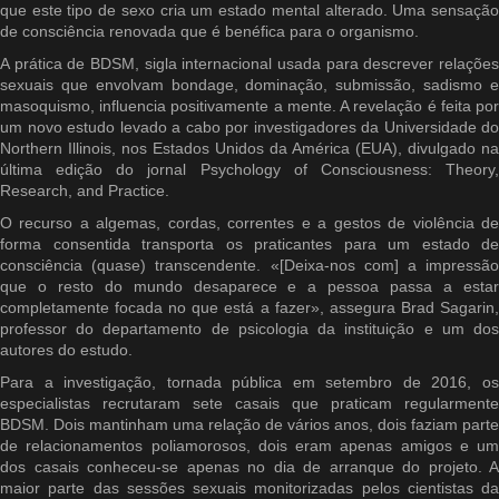
que este tipo de sexo cria um estado mental alterado. Uma sensação
de consciência renovada que é benéfica para o organismo.
A prática de BDSM, sigla internacional usada para descrever relações
sexuais que envolvam bondage, dominação, submissão, sadismo e
masoquismo, influencia positivamente a mente. A revelação é feita por
um novo estudo levado a cabo por investigadores da Universidade do
Northern Illinois, nos Estados Unidos da América (EUA), divulgado na
última edição do jornal Psychology of Consciousness: Theory,
Research, and Practice.
O recurso a algemas, cordas, correntes e a gestos de violência de
forma consentida transporta os praticantes para um estado de
consciência (quase) transcendente. «[Deixa-nos com] a impressão
que o resto do mundo desaparece e a pessoa passa a estar
completamente focada no que está a fazer», assegura Brad Sagarin,
professor do departamento de psicologia da instituição e um dos
autores do estudo.
Para a investigação, tornada pública em setembro de 2016, os
especialistas recrutaram sete casais que praticam regularmente
BDSM. Dois mantinham uma relação de vários anos, dois faziam parte
de relacionamentos poliamorosos, dois eram apenas amigos e um
dos casais conheceu-se apenas no dia de arranque do projeto. A
maior parte das sessões sexuais monitorizadas pelos cientistas da