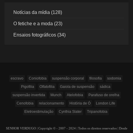
Notícias da mídia (128)
O fetiche e a moda (23)
Ensaios fotográficos (34)
escravo
Coniofobia
suspensão corporal
filosofia
sodomia
Pigofilia
Olfatofilia
Gaiola de suspensão
sádica
suspensão invertida
Munch
Atelofobia
Parafuso de orelha
Cenofobia
relacionamento
História de Ó
London Life
Eletroestimulação
Cynthia Slater
Tripanofobia
SENHOR VERDUGO | Copyright © - 2007 - 2024 | Todos os direitos reservados | Desde