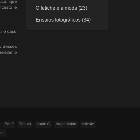
tica, que
incesto e
O fetiche e a moda (23)
Ensaios fotográficos (34)
ar o caso
ás desses
reender o
Snuff
Tributo
ponto G
Anginofobia
chicote
ien