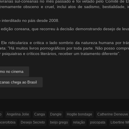
livrarias sul-coreanas no mês passado e foi vetado pelo Comitê de É
xtremamente obsceno e cruel, inclui atos de sadismo, bestialidade, 
o interditado no páis desde 2008.
a edição coreana, que recorreu à decisão demonstrando desejo de lev
]. Ele ridiculariza e critica o lado sombrio da natureza humana por tr
leta: "Há muitos livros pornográficos por toda parte. Não posso comp
psiquiatras e críticos literários, receber um tratamento diferente".
smo no cinema
canas chega ao Brasil
o
Angelina Jolie
Canga
Dangle
Hogtie bondage
Catherine Deneuve
cerofobia
Desejo Secreto
beijo grego
relação
psicopata
Libertine W