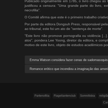
Publicado originalmente em 1785, o livro chegou às 
justificou a censura: "Uma grande parte do livro, e
necrofilia".
O Comitê afirma que este é o primeiro trabalho criativ
Por parte da editora Dongsuh Press, responsável pel
ao tribunal, este foi um ato de "sentença de morte".
"Este livro não promove pornografia ou violência [...
atos", pondera Lee Yoong, diretor da editora, e comp
motivo de este livro, objeto de estudos acadêmicos por 
Emma Watson considera fazer cenas de sadomasoqui
Romance erótico que incendiou a imaginação das ameri
Partenofilia
Flagellantenclub
Somnifobia
religiã
Can