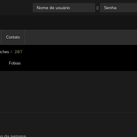
Contato
iches
24/7
Fobias
ias da semana.