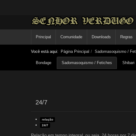
Principal
Comunidade
Downloads
Regras
Você está aqui:
Página Principal
Sadomasoquismo / Fet
Bondage
Sadomasoquismo / Fetiches
Shibari
24/7
relação
24/7
Relação em tempo integral, ou seja, 24 horas por 7 d