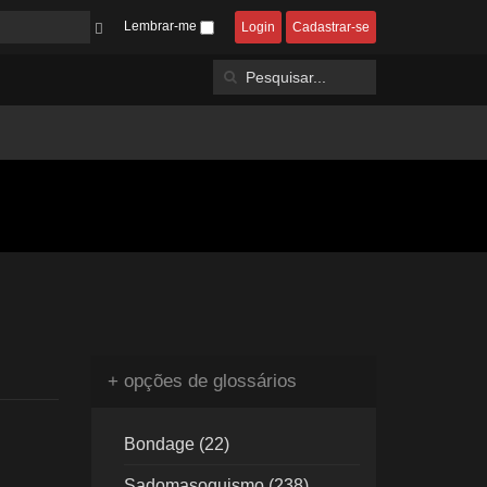
Lembrar-me
Login
Cadastrar-se
+ opções de glossários
Bondage (22)
Sadomasoquismo (238)