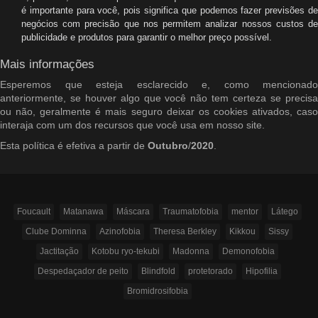
é importante para você, pois significa que podemos fazer previsões de
negócios com precisão que nos permitem analizar nossos custos de
publicidade e produtos para garantir o melhor preço possível.
Mais informações
Esperemos que esteja esclarecido e, como mencionado
anteriormente, se houver algo que você não tem certeza se precisa
ou não, geralmente é mais seguro deixar os cookies ativados, caso
interaja com um dos recursos que você usa em nosso site.
Esta política é efetiva a partir de
Outubro
/
2020
.
Foucault
Matanawa
Máscara
Traumatofobia
mentor
Látego
Clube Dominna
Azinofobia
Theresa Berkley
Kikkou
Sissy
Jactitação
Kotobu ryo-tekubi
Madonna
Demonofobia
Despedaçador de peito
Blindfold
protetorado
Hipofilia
Bromidrosifobia