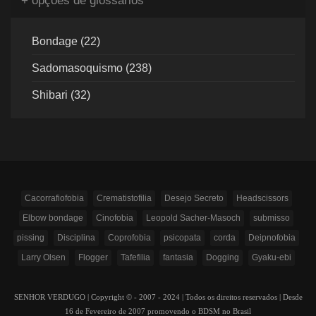
+ opções de glossários
Bondage (22)
Sadomasoquismo (238)
Shibari (32)
Cacorrafiofobia
Crematistofilia
Desejo Secreto
Headscissors
Elbow bondage
Cinofobia
Leopold Sacher-Masoch
submisso
pissing
Disciplina
Coprofobia
psicopata
corda
Deipnofobia
Larry Olsen
Flogger
Tafefilia
fantasia
Dogging
Gyaku-ebi
SENHOR VERDUGO | Copyright © - 2007 - 2024 | Todos os direitos reservados | Desde
16 de Fevereiro de 2007 promovendo o BDSM no Brasil