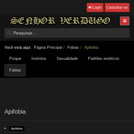
Login
Cadastrar-se
Você está aqui:
Página Principal
Fobias
Apifobia
Psique
Instintos
Sexualidade
Padrões estéticos
Fobias
Apifobia
Apifobia