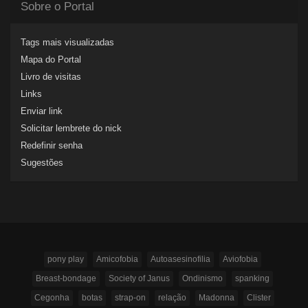
Sobre o Portal
Tags mais visualizadas
Mapa do Portal
Livro de visitas
Links
Enviar link
Solicitar lembrete do nick
Redefinir senha
Sugestões
pony play
Amicofobia
Autoasesinofilia
Aviofobia
Breast-bondage
Society of Janus
Ondinismo
spanking
Cegonha
botas
strap-on
relação
Madonna
Clister