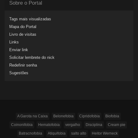
Sobre o Portal
Tags mais visualizadas
Mapa do Portal
Livro de visitas
Links
Enviar link
Solicitar lembrete do nick
Redefinir senha
Sugestões
A Garota na Caixa
Belonefobia
Cipridofobia
Biofobia
Coinonifobia
Hematofobia
vergalho
Disciplina
Cream pie
Batracnofobia
Atiquifobia
salto alto
Heitor Werneck