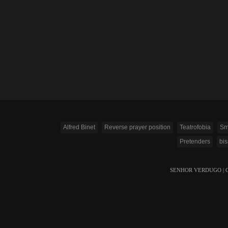
Alfred Binet
Reverse prayer position
Teatrofobia
Sm
Pretenders
bi
SENHOR VERDUGO | Copyr