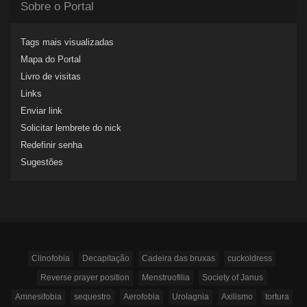
Sobre o Portal
Tags mais visualizadas
Mapa do Portal
Livro de visitas
Links
Enviar link
Solicitar lembrete do nick
Redefinir senha
Sugestões
Clinofobia
Decapitação
Cadeira das bruxas
cuckoldress
Reverse prayer position
Menstruofilia
Society of Janus
Amnesifobia
sequestro
Aerofobia
Urolagnia
Axilismo
tortura