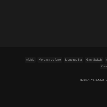
Afobia
Mordaça de ferro
Menstruofilia
Gary Switch
Cron
SENHOR VERDUGO | Copyr