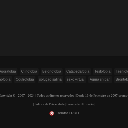
Agorafobia
Clinofobia
Belonofobia
Catapedafobia
Testofobia
Taeniof
ofobia
Coulrofobia
solução salina
sexo virtual
Agura shibari
Brontof
ight © - 2007 - 2024 | Todos os direitos reservados | Desde 16 de Fevereiro de 2007 prom
|
Política de Privacidade
|
Termos de Utilização
|
Relatar ERRO