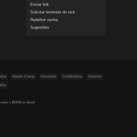
Enviar link
Solicitar lembrete do nick
Redefinir senha
Sugestões
obia
Nipple Clamp
Omorashi
Cristãofobia
Switcher
obia
ovendo o BDSM no Brasil