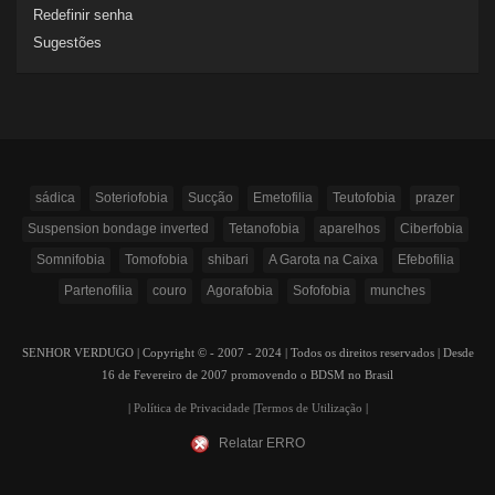
Redefinir senha
Sugestões
sádica
Soteriofobia
Sucção
Emetofilia
Teutofobia
prazer
Suspension bondage inverted
Tetanofobia
aparelhos
Ciberfobia
Somnifobia
Tomofobia
shibari
A Garota na Caixa
Efebofilia
Partenofilia
couro
Agorafobia
Sofofobia
munches
SENHOR VERDUGO | Copyright © - 2007 - 2024 | Todos os direitos reservados | Desde
16 de Fevereiro de 2007 promovendo o BDSM no Brasil
|
Política de Privacidade
|
Termos de Utilização
|
Relatar ERRO