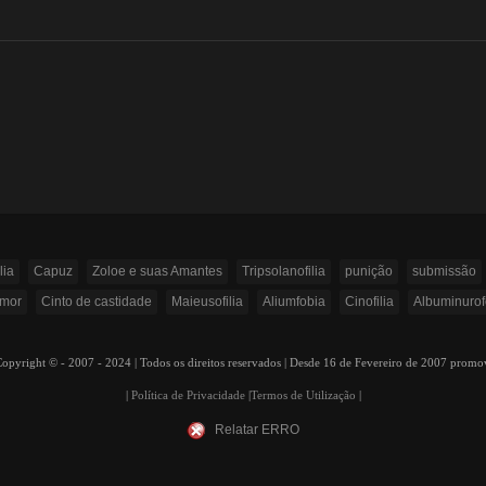
lia
Capuz
Zoloe e suas Amantes
Tripsolanofilia
punição
submissão
Amor
Cinto de castidade
Maieusofilia
Aliumfobia
Cinofilia
Albuminurof
ight © - 2007 - 2024 | Todos os direitos reservados | Desde 16 de Fevereiro de 2007 prom
|
Política de Privacidade
|
Termos de Utilização
|
Relatar ERRO