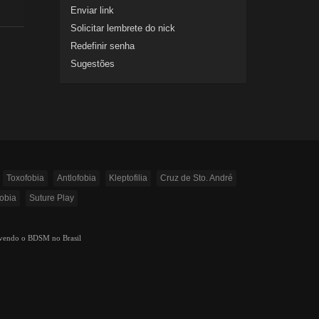
Enviar link
Solicitar lembrete do nick
Redefinir senha
Sugestões
Toxofobia
Antlofobia
Kleptofilia
Cruz de Sto. André
obia
Suture Play
ovendo o BDSM no Brasil