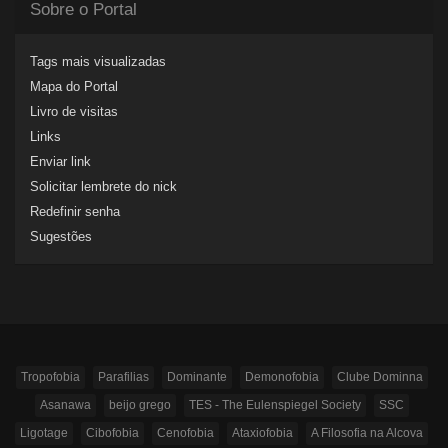
Sobre o Portal
Tags mais visualizadas
Mapa do Portal
Livro de visitas
Links
Enviar link
Solicitar lembrete do nick
Redefinir senha
Sugestões
Tropofobia
Parafilias
Dominante
Demonofobia
Clube Dominna
Asanawa
beijo grego
TES - The Eulenspiegel Society
SSC
Ligotage
Cibofobia
Cenofobia
Ataxiofobia
A Filosofia na Alcova