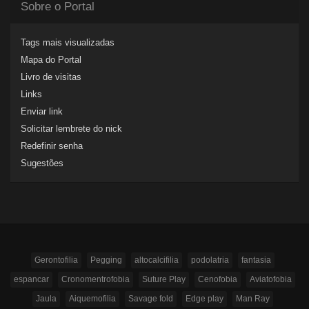
Sobre o Portal
Tags mais visualizadas
Mapa do Portal
Livro de visitas
Links
Enviar link
Solicitar lembrete do nick
Redefinir senha
Sugestões
Gerontofilia
Pegging
altocalcifilia
podolatria
fantasia
espancar
Cronomentrofobia
Suture Play
Cenofobia
Aviatofobia
Jaula
Aiquemofilia
Savage fold
Edge play
Man Ray