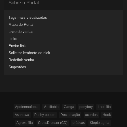
Sobre o Portal
Tags mais visualizadas
Mapa do Portal
Livro de visitas
Links
Enviar link
Solicitar lembrete do nick
Redefinir senha
Sugestões
Apotemnofobia
Vestifobia
Canga
ponyboy
Lacrifilia
Asanawa
Pushy bottom
Decapitação
acordos
Hook
Agrexofilia
CrossDresser (CD)
práticas
Kleptolagnia