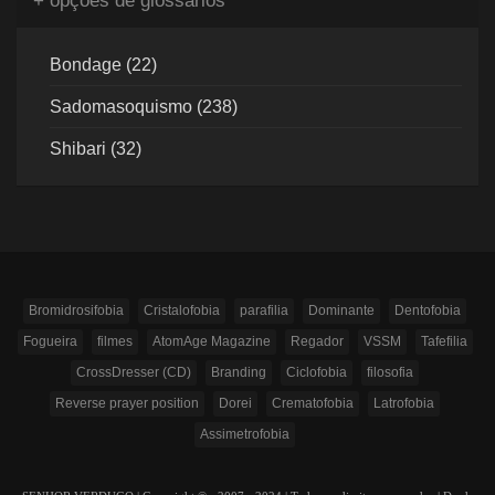
+ opções de glossários
Bondage (22)
Sadomasoquismo (238)
Shibari (32)
Bromidrosifobia
Cristalofobia
parafilia
Dominante
Dentofobia
Fogueira
filmes
AtomAge Magazine
Regador
VSSM
Tafefilia
CrossDresser (CD)
Branding
Ciclofobia
filosofia
Reverse prayer position
Dorei
Crematofobia
Latrofobia
Assimetrofobia