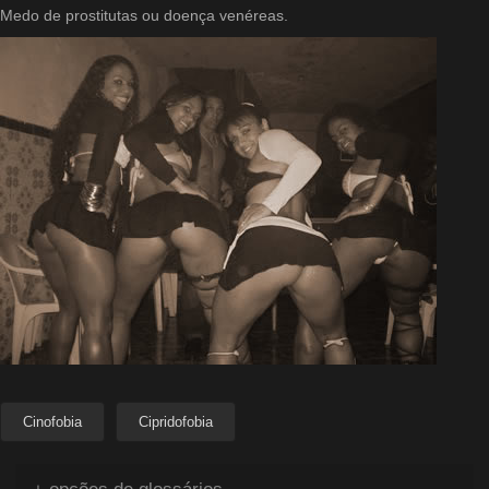
Medo de prostitutas ou doença venéreas.
Cinofobia
Cipridofobia