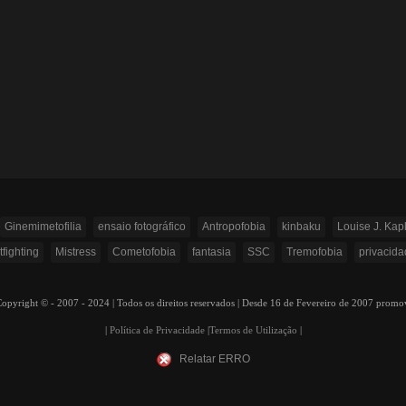
Ginemimetofilia
ensaio fotográfico
Antropofobia
kinbaku
Louise J. Kap
fighting
Mistress
Cometofobia
fantasia
SSC
Tremofobia
privacida
ight © - 2007 - 2024 | Todos os direitos reservados | Desde 16 de Fevereiro de 2007 prom
|
Política de Privacidade
|
Termos de Utilização
|
Relatar ERRO