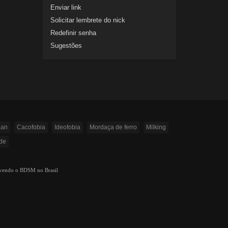
Enviar link
Solicitar lembrete do nick
Redefinir senha
Sugestões
lan
Cacofobia
Ideofobia
Mordaça de ferro
Milking
de
ovendo o BDSM no Brasil