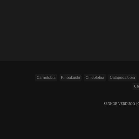
Carnofobia
Kinbakushi
Cnidofobia
Catapedafobia
Cat
SENHOR VERDUGO | Copyr