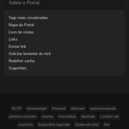
Sobre o Portal
Tags mais visualizadas
Mapa do Portal
Livro de visitas
Links
Enviar link
Solicitar lembrete do nick
Redefinir senha
Sugestões
NCSF
Spreadeagle
Foucault
aftercare
sadomasoquista
primeiro encontro
cinema
Psicrofobia
fetichista
London Life
munches
Supportive Opposite
Gyaku-ebi tsuri
Gei