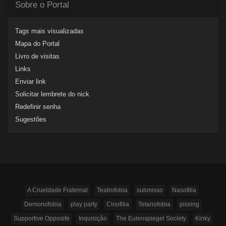
Sobre o Portal
Tags mais visualizadas
Mapa do Portal
Livro de visitas
Links
Enviar link
Solicitar lembrete do nick
Redefinir senha
Sugestões
A Crueldade Fraternal
Teatrofobia
submisso
Nasofilia
Demonofobia
play party
Cinofilia
Tetanofobia
pissing
Supportive Opposite
Inquisição
The Eulenspiegel Society
Kinky