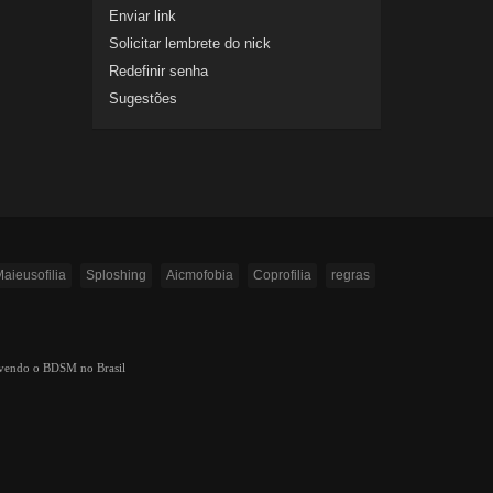
Enviar link
Solicitar lembrete do nick
Redefinir senha
Sugestões
aieusofilia
Sploshing
Aicmofobia
Coprofilia
regras
ovendo o BDSM no Brasil