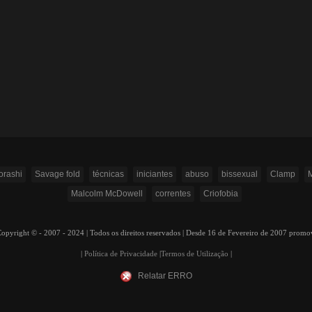
rashi
Savage fold
técnicas
iniciantes
abuso
bissexual
Clamp
M
Malcolm McDowell
correntes
Criofobia
ight © - 2007 - 2024 | Todos os direitos reservados | Desde 16 de Fevereiro de 2007 prom
|
Política de Privacidade
|
Termos de Utilização
|
Relatar ERRO