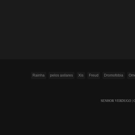
Rainha
pelos axilares
Xis
Freud
Dromofobia
Omo
SENHOR VERDUGO | Copyr