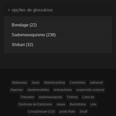
+ opções de glossários
Bondage (22)
Sadomasoquismo (238)
Shibari (32)
Matanawa
Jaula
Waterboarding
Centofobia
safeword
Algemas
Apotemnofobia
Antropofobia
suspensão corporal
Triturador
sadomasoquista
Tickling
Lotus tie
Síndrome de Estolcomo
meias
Bacilofobia
cela
CrossDresser (CD)
ponto Rafe
Snuff