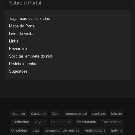
Sobre o Portal
Tags mais visualizadas
Mapa do Portal
Livro de visitas
Links
Enviar link
Solicitar lembrete do nick
Redefinir senha
Sugestões
strap-on
Bareback
Quirt
homossexual
castigos
fetiche
Guilhotina
voyeur
Labioplastia
Balistofobia
Cinesofobia
Cinofobia
gag
Separador de pernas
Ambulofobia
hotwife