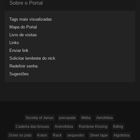
Sobre o Portal
Tags mais visualizadas
Mapa do Portal
Livro de visitas
Links
Enviar link
Solicitar lembrete do nick
Redefinir senha
Sugestões
Society of Janus
psicopata
Mídia
Aerofobia
Cadeira das bruxas
Acerofobia
Rainbow Kissing
fisting
Dorei no jotai
Kotori
Rack
sequestro
Silver tape
Algofobia