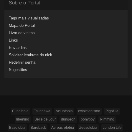
Sobre o Portal
Tags mais visualizadas
Mapa do Portal
Livro de visitas
Links
Enviar link
Solicitar lembrete do nick
Redefinir senha
Sugestões
Clinofobia
Tsurinawa
Acluofobia
exibicionismo
Pigofilia
libertino
Belle de Jour
dungeon
ponyboy
Rimming
Basofobia
Bareback
Aeroacrofobia
Zeusofobia
London Life