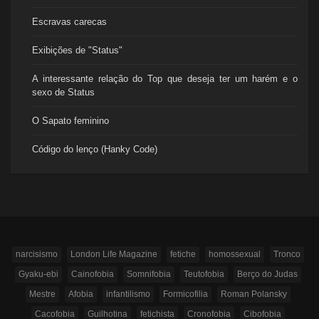
Escravas carecas
Exibições de "Status"
A interessante relação do Top que deseja ter um harém e o
sexo de Status
O Sapato feminino
Código do lenço (Hanky Code)
narcisismo
London Life Magazine
fetiche
homossexual
Tronco
Gyaku-ebi
Cainofobia
Somnifobia
Teutofobia
Berço do Judas
Mestre
Afobia
infantilismo
Formicofilia
Roman Polansky
Cacofobia
Guilhotina
fetichista
Cronofobia
Cibofobia