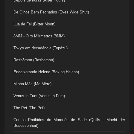
Depois de horas (After Hours)
De Olhos Bem Fechados (Eyes Wide Shut)
Lua de Fel (Bitter Moon)
8MM - Oito Milímetros (8MM)
Tokyo em decadência (Topâzu)
Rashômon (Rashomon)
Encaixotando Helena (Boxing Helena)
Minha Mãe (Ma Mère)
Venus in Furs (Venus in Furs)
The Pet (The Pet)
Contos Proibidos do Marquês de Sade (Quills - Macht der
Besessenheit)