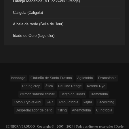
Laranja Mecânica (A Clockwork Orange)
Caligula (Caligola)
A bela da tarde (Belle de Jour)
Idade do Ouro (l'age d'or)
bondage
Cinturão de Santo Erasmo
Agliofobia
Dromofobia
Riding crop
ética
Pauline Reage
Kotobu Ryo
kMmon sarashi shibari
Berço do Judas
Tremofobia
Kotobu ryo-tekubi
24/7
Ambulofobia
kajira
Facesitting
Despedaçador de peito
fisting
Anemofobia
Clinofobia
SENHOR VERDUGO | Copyright © - 2007 - 2024 | Todos os direitos reservados | Desde