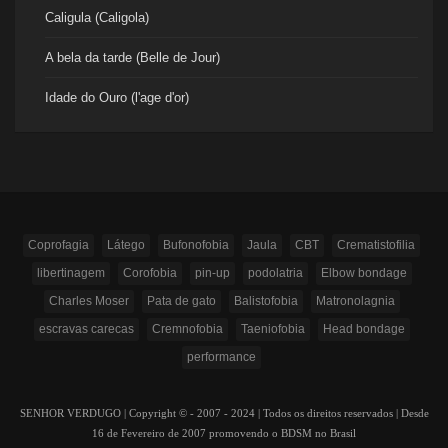
Caligula (Caligola)
A bela da tarde (Belle de Jour)
Idade do Ouro (l'age d'or)
Coprofagia
Látego
Bufonofobia
Jaula
CBT
Crematistofilia
libertinagem
Corofobia
pin-up
podolatria
Elbow bondage
Charles Moser
Pata de gato
Balistofobia
Matronolagnia
escravas carecas
Cremnofobia
Taeniofobia
Head bondage
performance
SENHOR VERDUGO | Copyright © - 2007 - 2024 | Todos os direitos reservados | Desde
16 de Fevereiro de 2007 promovendo o BDSM no Brasil