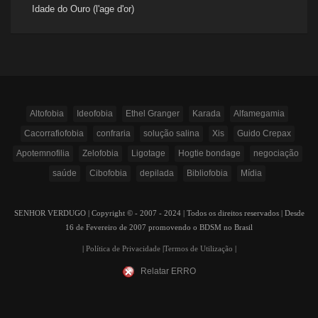
Idade do Ouro (l'age d'or)
Altofobia
Ideofobia
Ethel Granger
Karada
Alfamegamia
Cacorrafiofobia
confraria
solução salina
Xis
Guido Crepax
Apotemnofilia
Zelofobia
Ligotage
Hogtie bondage
negociação
saúde
Cibofobia
depilada
Bibliofobia
Mídia
SENHOR VERDUGO | Copyright © - 2007 - 2024 | Todos os direitos reservados | Desde
16 de Fevereiro de 2007 promovendo o BDSM no Brasil
|
Política de Privacidade
|
Termos de Utilização
|
Relatar ERRO