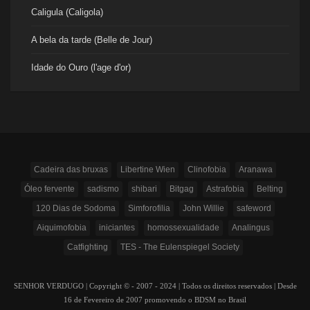
Caligula (Caligola)
A bela da tarde (Belle de Jour)
Idade do Ouro (l'age d'or)
Cadeira das bruxas
Libertine Wien
Clinofobia
Aranawa
Óleo fervente
sadismo
shibari
Bitgag
Astrafobia
Belting
120 Dias de Sodoma
Simforofilia
John Willie
safeword
Aiquimofobia
iniciantes
homossexualidade
Analingus
Catfighting
TES - The Eulenspiegel Society
SENHOR VERDUGO | Copyright © - 2007 - 2024 | Todos os direitos reservados | Desde
16 de Fevereiro de 2007 promovendo o BDSM no Brasil