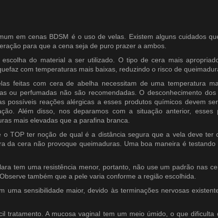
omum em cenas BDSM é o uso de velas. Existem alguns cuidados q
eração para que a cena seja de puro prazer a ambos.
escolha do material a ser utilizado. O tipo de cera mais apropriad
liquefaz com temperaturas mais baixas, reduzindo o risco de queimadur
elas feitas com cera de abelha necessitam de uma temperatura ma
ridas ou perfumadas não são recomendadas. O desconhecimento dos 
 as possíveis reações alérgicas a esses produtos químicos devem se
ação. Além disso, nos deparamos com a situação anterior, esses 
ras mais elevadas que a parafina branca.
 o TOP ter noção de qual é a distância segura que a vela deve ter 
ra da cera não provoque queimaduras. Uma boa maneira é testando 
lara tem uma resistência menor, portanto, não use um padrão nas c
 Observe também que a pele varia conforme a região escolhida.
 uma sensibilidade maior, devido às terminações nervosas existent
il tratamento. A mucosa vaginal tem um meio úmido, o que dificulta 