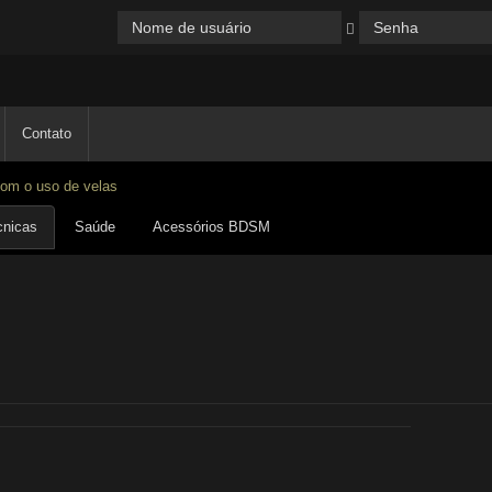
Contato
om o uso de velas
cnicas
Saúde
Acessórios BDSM