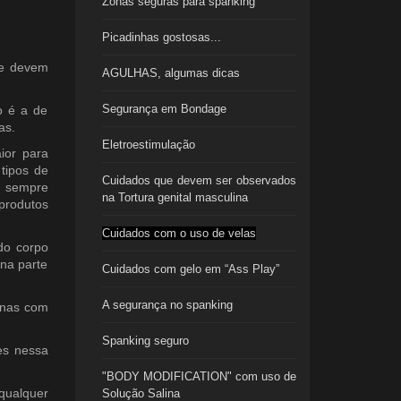
Zonas seguras para spanking
Picadinhas gostosas...
ue devem
AGULHAS, algumas dicas
Segurança em Bondage
o é a de
as.
Eletroestimulação
ior para
tipos de
Cuidados que devem ser observados
r sempre
na Tortura genital masculina
produtos
Cuidados com o uso de velas
do corpo
na parte
Cuidados com gelo em “Ass Play”
A segurança no spanking
enas com
Spanking seguro
es nessa
"BODY MODIFICATION" com uso de
qualquer
Solução Salina