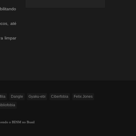
bilitando
cos, até
ra limpar
ilia
Dangle
Gyaku-ebi
Ciberfobia
Felix Jones
ibliofobia
ovendo o BDSM no Brasil