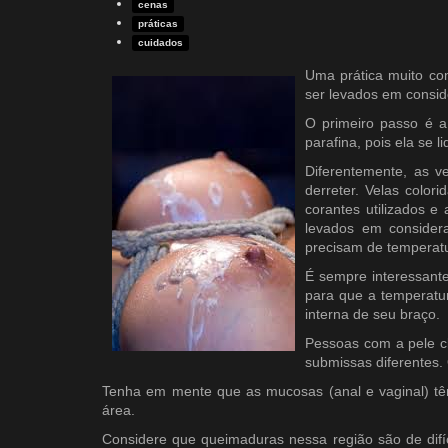
cenas
práticas
cuidados
Uma prática muito c
ser levados em consid
O primeiro passo é a 
parafina, pois ela se 
Diferentemente, as v
derreter. Velas colo
corantes utilizados e
levados em consider
precisam de temperatu
É sempre interessante
para que a temperatu
interna de seu braço.
Pessoas com a pele c
submissas diferentes.
Tenha em mente que as mucosas (anal e vaginal) têm
área.
Considere que queimaduras nessa região são de difíc