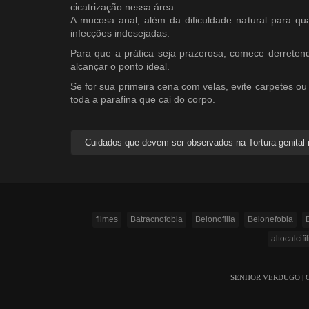
cicatrização nessa área.
A mucosa anal, além da dificuldade natural para qua
infecções indesejadas.
Para que a prática seja prazerosa, comece derreten
alcançar o ponto ideal.
Se for sua primeira cena com velas, evite carpetes ou
toda a parafina que cai do corpo.
Cuidados que devem ser observados na Tortura genital
filmes
Batracnofobia
Belonofilia
Belonefobia
altocalcifil
SENHOR VERDUGO | Copyr