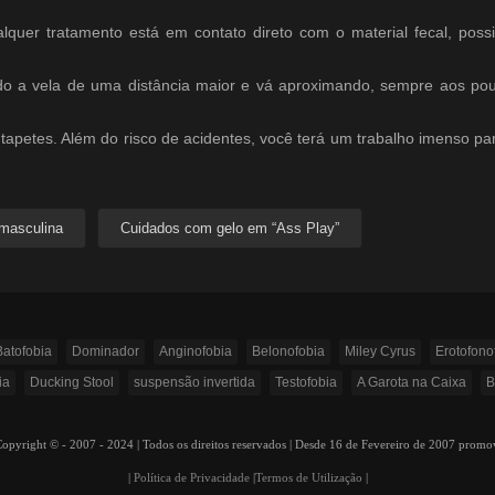
lquer tratamento está em contato direto com o material fecal, possi
do a vela de uma distância maior e vá aproximando, sempre aos pou
 tapetes. Além do risco de acidentes, você terá um trabalho imenso pa
 masculina
Cuidados com gelo em “Ass Play”
Batofobia
Dominador
Anginofobia
Belonofobia
Miley Cyrus
Erotofonof
ia
Ducking Stool
suspensão invertida
Testofobia
A Garota na Caixa
B
ight © - 2007 - 2024 | Todos os direitos reservados | Desde 16 de Fevereiro de 2007 prom
|
Política de Privacidade
|
Termos de Utilização
|