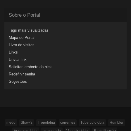
Sobre o Portal
Tags mais visualizadas
Mapa do Portal
Livro de visitas
Links
Enviar link
Solicitar lembrete do nick
Redefinir senha
Sugestões
medo
Shaw’s
Tropofobia
correntes
Tuberculofobia
Humbler
Assimetrofobia
masoquista
Venustrafobia
Feminilização