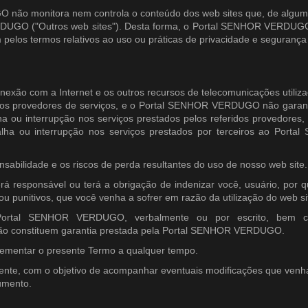
 não monitora nem controla o conteúdo dos web sites que, de algum
RDUGO ("Outros web sites"). Desta forma, o Portal SENHOR VERDUG
pelos termos relativos ao uso ou práticas de privacidade e segurança
nexão com a Internet e os outros recursos de telecomunicações utiliz
os provedores de serviços, e o Portal SENHOR VERDUGO não garan
ha ou interrupção nos serviços prestados pelos referidos provedores
alha ou interrupção nos serviços prestados por terceiros ao Porta
sabilidade e os riscos de perda resultantes do uso de nosso web site.
esponsável ou terá a obrigação de indenizar você, usuário, por q
ou punitivos, que você venha a sofrer em razão da utilização do web si
 Portal SENHOR VERDUGO, verbalmente ou por escrito, bem 
não constituem garantia prestada pela Portal SENHOR VERDUGO.
mentar o presente Termo a qualquer tempo.
camente, com o objetivo de acompanhar eventuais modificações que ven
umento.