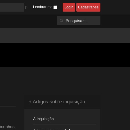
Lembrar-me
Login
Cadastrar-se
+ Artigos sobre inquisição
A Inquisição
desenhos,