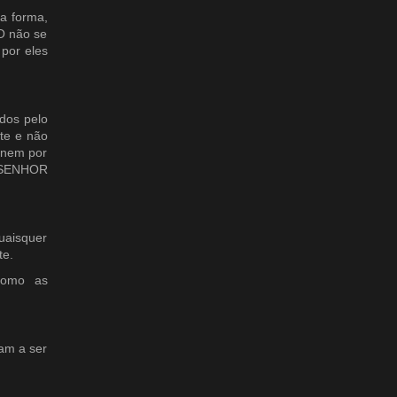
a forma,
O não se
 por eles
ados pelo
te e não
, nem por
l SENHOR
uaisquer
te.
como as
ham a ser