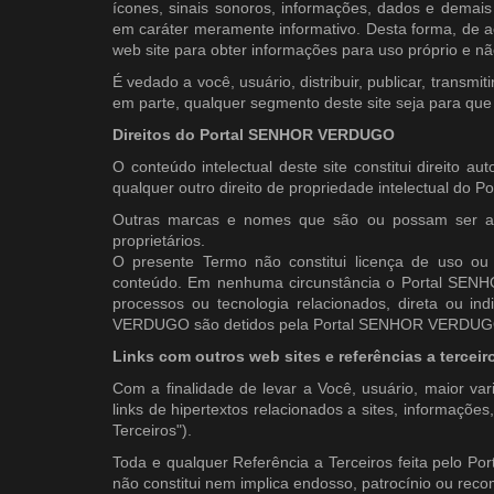
ícones, sinais sonoros, informações, dados e demai
em caráter meramente informativo. Desta forma, de a
web site para obter informações para uso próprio e nã
É vedado a você, usuário, distribuir, publicar, transmiti
em parte, qualquer segmento deste site seja para que f
Direitos do Portal SENHOR VERDUGO
O conteúdo intelectual deste site constitui direito au
qualquer outro direito de propriedade intelectual d
Outras marcas e nomes que são ou possam ser apr
proprietários.
O presente Termo não constitui licença de uso o
conteúdo. Em nenhuma circunstância o Portal SENHO
processos ou tecnologia relacionados, direta ou in
VERDUGO são detidos pela Portal SENHOR VERDUGO ou 
Links com outros web sites e referências a terceir
Com a finalidade de levar a Você, usuário, maior va
links de hipertextos relacionados a sites, informações
Terceiros").
Toda e qualquer Referência a Terceiros feita pelo P
não constitui nem implica endosso, patrocínio ou 