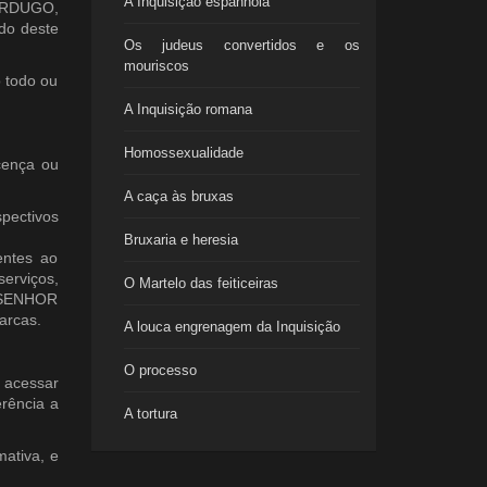
A Inquisição espanhola
VERDUGO,
do deste
Os judeus convertidos e os
mouriscos
o todo ou
A Inquisição romana
Homossexualidade
icença ou
A caça às bruxas
pectivos
Bruxaria e heresia
entes ao
erviços,
O Martelo das feiticeiras
l SENHOR
arcas.
A louca engrenagem da Inquisição
O processo
 acessar
erência a
A tortura
ativa, e