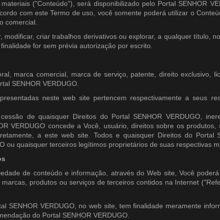
s materiais ("Conteúdo"), será disponibilizado pelo Portal SENHOR 
cordo com este Termo de uso, você somente poderá utilizar o Conteú
o comercial.
r, modificar, criar trabalhos derivativos ou explorar, a qualquer título, n
inalidade for sem prévia autorização por escrito.
toral, marca comercial, marca de serviço, patente, direito exclusivo, l
o Portal SENHOR VERDUGO.
esentadas neste web site pertencem respectivamente a seus res
u cessão de quaisquer Direitos do Portal SENHOR VERDUGO, iner
R VERDUGO concede a Você, usuário, direitos sobre os produtos, s
diretamente, a este web site. Todos e quaisquer Direitos do Porta
quaisquer terceiros legítimos proprietários de suas respectivas m
os
riedade de conteúdo e informação, através do Web site, Você poderá
, marcas, produtos ou serviços de terceiros contidos na Internet ("Ref
ortal SENHOR VERDUGO, no web site, tem finalidade meramente inform
recomendação do Portal SENHOR VERDUGO.