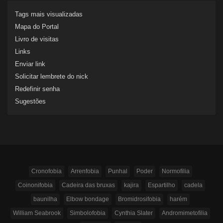
Tags mais visualizadas
Mapa do Portal
Livro de visitas
Links
Enviar link
Solicitar lembrete do nick
Redefinir senha
Sugestões
Cronofobia
Arrenfobia
Punhal
Poder
Normofilia
Coinonifobia
Cadeira das bruxas
kajira
Espartilho
cadela
baunilha
Elbow bondage
Bromidrosifobia
harém
William Seabrook
Simbolofobia
Cynthia Slater
Andromimetofilia