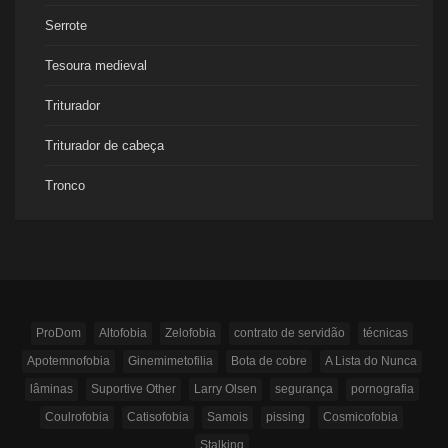
Serrote
Tesoura medieval
Triturador
Triturador de cabeça
Tronco
ProDom
Altofobia
Zelofobia
contrato de servidão
técnicas
Apotemnofobia
Ginemimetofilia
Bota de cobre
A Lista do Nunca
lâminas
Suportive Other
Larry Olsen
segurança
pornografia
Coulrofobia
Catisofobia
Samois
pissing
Cosmicofobia
Stalking