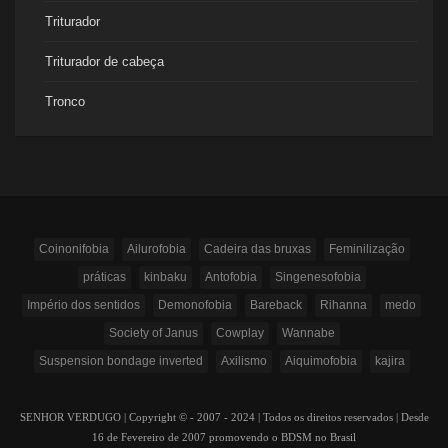
Triturador
Triturador de cabeça
Tronco
Coinonifobia
Ailurofobia
Cadeira das bruxas
Feminilização
práticas
kinbaku
Antofobia
Singenesofobia
Império dos sentidos
Demonofobia
Bareback
Rihanna
medo
Society of Janus
Cowplay
Wannabe
Suspension bondage inverted
Axilismo
Aiquimofobia
kajira
SENHOR VERDUGO | Copyright © - 2007 - 2024 | Todos os direitos reservados | Desde
16 de Fevereiro de 2007 promovendo o BDSM no Brasil