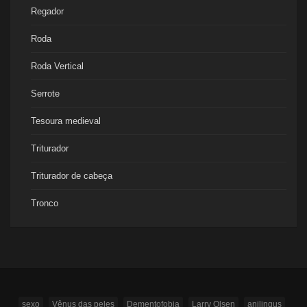
Regador
Roda
Roda Vertical
Serrote
Tesoura medieval
Triturador
Triturador de cabeça
Tronco
sexo
Vênus das peles
Dementofobia
Larry Olsen
anilingus