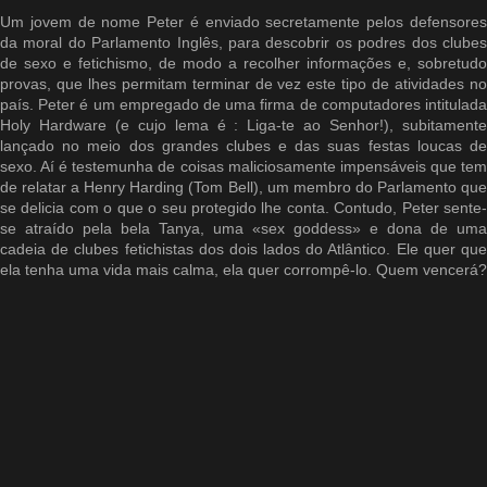
Um jovem de nome Peter é enviado secretamente pelos defensores
da moral do Parlamento Inglês, para descobrir os podres dos clubes
de sexo e fetichismo, de modo a recolher informações e, sobretudo
provas, que lhes permitam terminar de vez este tipo de atividades no
país. Peter é um empregado de uma firma de computadores intitulada
Holy Hardware (e cujo lema é : Liga-te ao Senhor!), subitamente
lançado no meio dos grandes clubes e das suas festas loucas de
sexo. Aí é testemunha de coisas maliciosamente impensáveis que tem
de relatar a Henry Harding (Tom Bell), um membro do Parlamento que
se delicia com o que o seu protegido lhe conta. Contudo, Peter sente-
se atraído pela bela Tanya, uma «sex goddess» e dona de uma
cadeia de clubes fetichistas dos dois lados do Atlântico. Ele quer que
ela tenha uma vida mais calma, ela quer corrompê-lo. Quem vencerá?