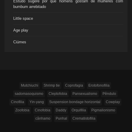
Estudo sugere por que homens gostam de mulheres com
bumbum arrebitado
Little space
Age play
Ciúmes
Mutchiuchi
Shrimp tie
Coprofagia
Erotofonofilia
sadomasoquismo
Cleptofobia
Pansexualismo
Pêndulo
Cinofilia
Yin-yang
Suspension bondage horizontal
Cowplay
Zoofobia
Cinofobia
Daddy
Orquifilia
Pigmalionismo
cânhamo
Punhal
Crematistofilia