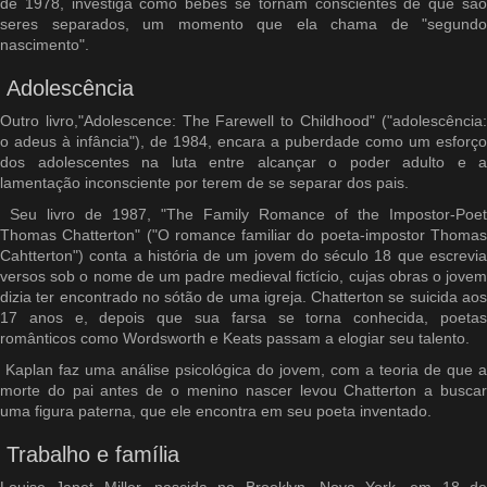
de 1978, investiga como bebês se tornam conscientes de que são
seres separados, um momento que ela chama de "segundo
nascimento".
Adolescência
Outro livro,"Adolescence: The Farewell to Childhood" ("adolescência:
o adeus à infância"), de 1984, encara a puberdade como um esforço
dos adolescentes na luta entre alcançar o poder adulto e a
lamentação inconsciente por terem de se separar dos pais.
Seu livro de 1987, "The Family Romance of the Impostor-Poet
Thomas Chatterton" ("O romance familiar do poeta-impostor Thomas
Cahtterton") conta a história de um jovem do século 18 que escrevia
versos sob o nome de um padre medieval fictício, cujas obras o jovem
dizia ter encontrado no sótão de uma igreja. Chatterton se suicida aos
17 anos e, depois que sua farsa se torna conhecida, poetas
românticos como Wordsworth e Keats passam a elogiar seu talento.
Kaplan faz uma análise psicológica do jovem, com a teoria de que a
morte do pai antes de o menino nascer levou Chatterton a buscar
uma figura paterna, que ele encontra em seu poeta inventado.
Trabalho e família