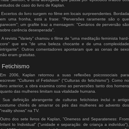
estudos de caso do livro de Kaplan.
Excertos do livro surgem no filme em locais surpreendentes. Bordada
em uma fronha, está a frase: "Perversões raramente são o que
parecem"; um grafite traz a mensagem: "Cenários de perversão são
sobre carência desesperada".
A revista "Variety" chamou o filme de "uma meditação feminista hard-
core" que era "de uma beleza chocante e de uma complexidade
intrigante". Outros comentadores apontaram que as cenas de sexo
não eram gratuitas.
Fetichismo
Em 2006, Kaplan retornou a suas reflexões psicossociais para
escrever "Cultures of Fetishism" ("Culturas do fetichismo"). Como no
livro anterior, a obra examina como as perversões tanto dos homens
quanto das mulheres limitam sua vitalidade humana.
Sua definição abrangente de culturas fetichistas inclui o antigo
costume chinês de amarrar os pés das mulheres ao advento dos
"reality shows" na TV.
Outro dos sete livros de Kaplan, "Oneness and Separateness: From
Infant to Individual" ("unidade e separação: de criança a indivíduo"),