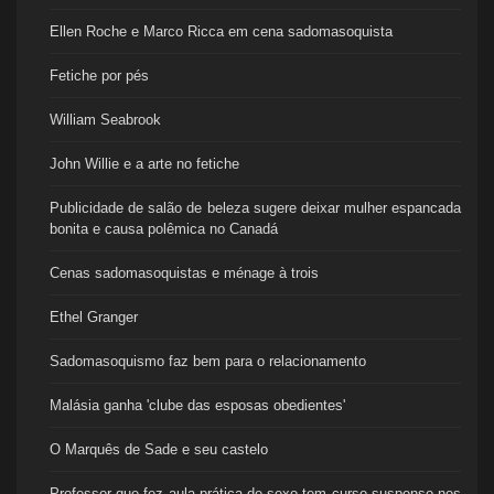
Ellen Roche e Marco Ricca em cena sadomasoquista
Fetiche por pés
William Seabrook
John Willie e a arte no fetiche
Publicidade de salão de beleza sugere deixar mulher espancada
bonita e causa polêmica no Canadá
Cenas sadomasoquistas e ménage à trois
Ethel Granger
Sadomasoquismo faz bem para o relacionamento
Malásia ganha 'clube das esposas obedientes'
O Marquês de Sade e seu castelo
Professor que fez aula prática de sexo tem curso suspenso nos