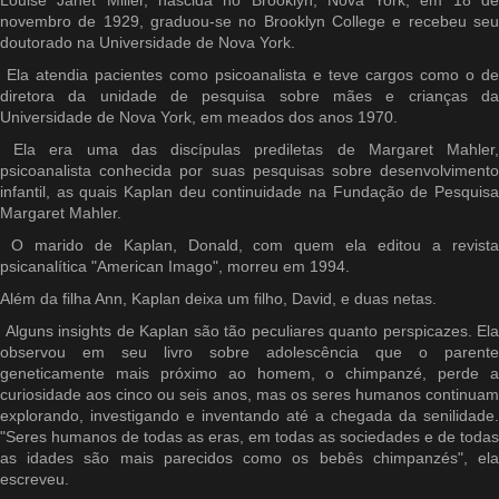
Louise Janet Miller, nascida no Brooklyn, Nova York, em 18 de
novembro de 1929, graduou-se no Brooklyn College e recebeu seu
doutorado na Universidade de Nova York.
Ela atendia pacientes como psicoanalista e teve cargos como o de
diretora da unidade de pesquisa sobre mães e crianças da
Universidade de Nova York, em meados dos anos 1970.
Ela era uma das discípulas prediletas de Margaret Mahler,
psicoanalista conhecida por suas pesquisas sobre desenvolvimento
infantil, as quais Kaplan deu continuidade na Fundação de Pesquisa
Margaret Mahler.
O marido de Kaplan, Donald, com quem ela editou a revista
psicanalítica "American Imago", morreu em 1994.
Além da filha Ann, Kaplan deixa um filho, David, e duas netas.
Alguns insights de Kaplan são tão peculiares quanto perspicazes. Ela
observou em seu livro sobre adolescência que o parente
geneticamente mais próximo ao homem, o chimpanzé, perde a
curiosidade aos cinco ou seis anos, mas os seres humanos continuam
explorando, investigando e inventando até a chegada da senilidade.
"Seres humanos de todas as eras, em todas as sociedades e de todas
as idades são mais parecidos como os bebês chimpanzés", ela
escreveu.