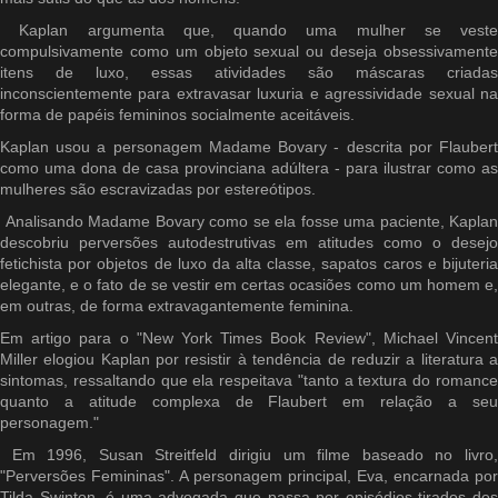
Kaplan argumenta que, quando uma mulher se veste
compulsivamente como um objeto sexual ou deseja obsessivamente
itens de luxo, essas atividades são máscaras criadas
inconscientemente para extravasar luxuria e agressividade sexual na
forma de papéis femininos socialmente aceitáveis.
Kaplan usou a personagem Madame Bovary - descrita por Flaubert
como uma dona de casa provinciana adúltera - para ilustrar como as
mulheres são escravizadas por estereótipos.
Analisando Madame Bovary como se ela fosse uma paciente, Kaplan
descobriu perversões autodestrutivas em atitudes como o desejo
fetichista por objetos de luxo da alta classe, sapatos caros e bijuteria
elegante, e o fato de se vestir em certas ocasiões como um homem e,
em outras, de forma extravagantemente feminina.
Em artigo para o "New York Times Book Review", Michael Vincent
Miller elogiou Kaplan por resistir à tendência de reduzir a literatura a
sintomas, ressaltando que ela respeitava "tanto a textura do romance
quanto a atitude complexa de Flaubert em relação a seu
personagem."
Em 1996, Susan Streitfeld dirigiu um filme baseado no livro,
"Perversões Femininas". A personagem principal, Eva, encarnada por
Tilda Swinton, é uma advogada que passa por episódios tirados dos