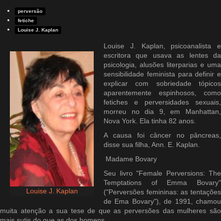
perversão
fetiche
Louise J. Kaplan
Louise J. Kaplan, psicoanalista e
escritora que usava as lentes da
psicologia, alusões literparias e uma
sensibilidade feminista para definir e
explicar com sobriedade tópicos
aparentemente espinhosos, como
fetiches e perversidades sexuais,
morreu no dia 9, em Manhattan,
Nova York. Ela tinha 82 anos.
A causa foi câncer no pâncreas,
disse sua filha, Ann. E. Kaplan.
Madame Bovary
Seu livro "Female Perversions: The
Temptations of Emma Bovary"
Louise J. Kaplan
("Perversões femininas: as tentações
de Ema Bovary"), de 1991, chamou
muita atenção a sua tese de que as perversões das mulheres são
mais sutis do que as dos homens.