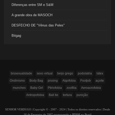
Diferenças entre SM e S&M
A grande obra de MASOCH
DESFECHO DE "Vênus das Peles"
Bitgag
bissexualidade
sexo virtual
beijo grego
podolatria
látex
Ondinismo
Body Bag
pissing
Algofobia
Footjob
açoite
munches
Baby Girl
Ptiriofobia
zoofilia
Aeroacrofobia
Antropofobia
Ball tie
tortura
punição
SENHOR VERDUGO | Copyright © - 2007 - 2024 | Todos os direitos reservados | Desde
16 de Fevereiro de 2007 promovendo o BDSM no Brasil